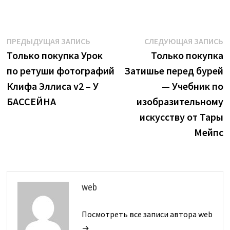
Навигация
Предыдущая
С
ПРЕДЫДУЩАЯ ЗАПИСЬ
СЛЕДУЮЩАЯ ЗАПИСЬ
запись:
з
Только покупка Урок
Только покупка
по
по ретуши фотографий
Затишье перед бурей
записям
Клифа Эллиса v2 – У
— Учебник по
БАССЕЙНА
изобразительному
искусству от Тары
Мейпс
web
Посмотреть все записи автора web
→