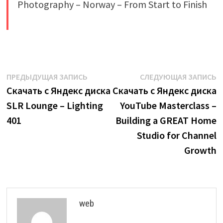
​
Навигация
Предыдущая
С
ПРЕДЫДУЩАЯ ЗАПИСЬ
СЛЕДУЮЩАЯ ЗАПИСЬ
запись:
з
Скачать с Яндекс диска
Скачать с Яндекс диска
по
SLR Lounge – Lighting
YouTube Masterclass –
записям
401
Building a GREAT Home
Studio for Channel
Growth
web