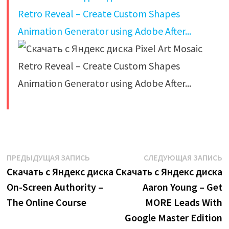
​
Навигация
Предыдущая
С
ПРЕДЫДУЩАЯ ЗАПИСЬ
СЛЕДУЮЩАЯ ЗАПИСЬ
запись:
з
Скачать с Яндекс диска
Скачать с Яндекс диска
по
On-Screen Authority –
Aaron Young – Get
записям
The Online Course
MORE Leads With
Google Master Edition