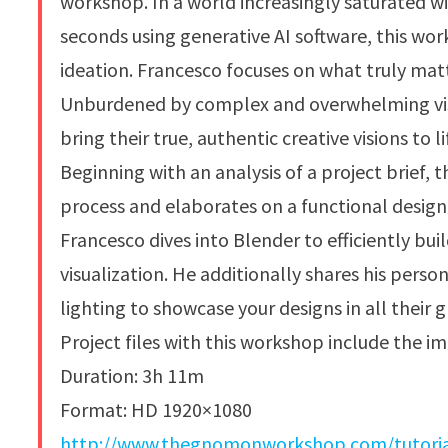
workshop. In a world increasingly saturated wi
seconds using generative AI software, this wo
ideation. Francesco focuses on what truly matter
Unburdened by complex and overwhelming visua
bring their true, authentic creative visions to li
Beginning with an analysis of a project brief, 
process and elaborates on a functional design 
Francesco dives into Blender to efficiently bu
visualization. He additionally shares his perso
lighting to showcase your designs in all their g
Project files with this workshop include the i
Duration: 3h 11m
Format: HD 1920×1080
http://www.thegnomonworkshop.com/tutorials