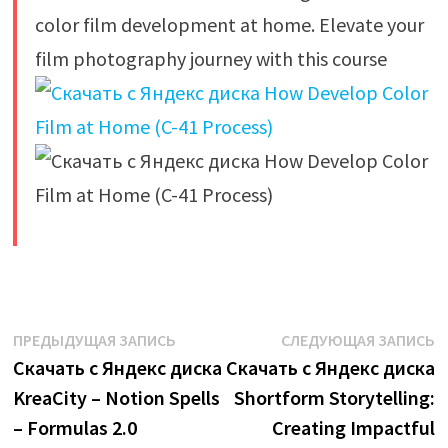
color film development at home. Elevate your
film photography journey with this course
​
Навигация
Предыдущая
С
ПРЕДЫДУЩАЯ ЗАПИСЬ
СЛЕДУЮЩАЯ ЗАПИСЬ
запись:
з
Скачать с Яндекс диска
Скачать с Яндекс диска
по
KreaCity – Notion Spells
Shortform Storytelling:
записям
– Formulas 2.0
Creating Impactful