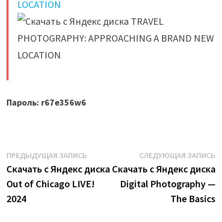
​
Пароль: r67e356w6
Навигация
Предыдущая
С
ПРЕДЫДУЩАЯ ЗАПИСЬ
СЛЕДУЮЩАЯ ЗАПИСЬ
запись:
з
Скачать с Яндекс диска
Скачать с Яндекс диска
по
Out of Chicago LIVE!
Digital Photography —
записям
2024
The Basics