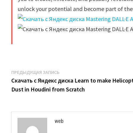
unlock your potential and become part of the 
​
Навигация
Предыдущая
ПРЕДЫДУЩАЯ ЗАПИСЬ
запись:
Скачать с Яндекс диска Learn to make Helicop
по
Dust in Houdini from Scratch
записям
web