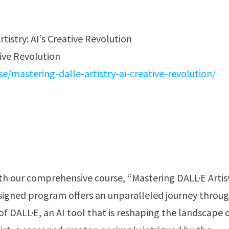
tive Revolution
/mastering-dalle-artistry-ai-creative-revolution/
ith our comprehensive course, “Mastering DALL·E Artis
designed program offers an unparalleled journey throu
of DALL·E, an AI tool that is reshaping the landscape 