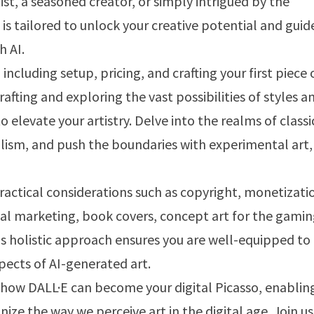
tist, a seasoned creator, or simply intrigued by the
 is tailored to unlock your creative potential and guid
h AI.
cluding setup, pricing, and crafting your first piece 
rafting and exploring the vast possibilities of styles a
o elevate your artistry. Delve into the realms of classi
lism, and push the boundaries with experimental art, 
ractical considerations such as copyright, monetizati
ital marketing, book covers, concept art for the gami
is holistic approach ensures you are well-equipped to
pects of AI-generated art.
 how DALL·E can become your digital Picasso, enablin
nize the way we perceive art in the digital age. Join us